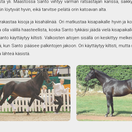
ta yli. Maastossa Santo viihtyy varman ratsastajan kanssa, säikk
in löytyvät hyvin, eikä tarvitse pelätä orin katoavan alta.
akastaa kisoja ja kisahälinää. Ori matkustaa kisapaikalle hyvin ja k
olla välillä haasteellista, koska Santo tykkäisi jäädä vielä kisapaikal
nto käyttäytyy kiltisti. Valkoisten aitojen sisällä ori keskittyy melk
ä, kun Santo pääsee palkintojen jakoon. Ori käyttäytyy kiltisti, mutt
 lähteä käsistä.