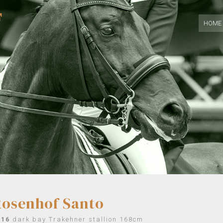
F
HOME
Rosenhof Santo
016
dark bay Trakehner stallion 168cm