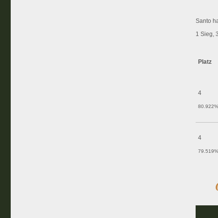
Santo ha
1 Sieg, 
Platz
4
80.922
4
79.519
2
67.63%