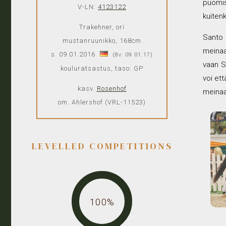
puomis
V-LN:
4123122
kuitenk
Trakehner, ori
Santo r
mustanruunikko, 168cm
meinaa 
s. 09.01.2016
(8v: 09.01.17)
vaan Sa
kouluratsastus, taso: GP
voi ett
kasv.
Rosenhof
meinaa
om. Ahlershof (VRL-11523)
LEVELLED COMPETITIONS
100%