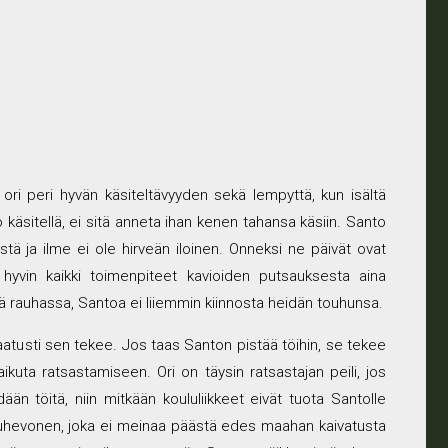
i peri hyvän käsiteltävyyden sekä lempyttä, kun isältä
 käsitellä, ei sitä anneta ihan kenen tahansa käsiin. Santo
sistä ja ilme ei ole hirveän iloinen. Onneksi ne päivät ovat
hyvin kaikki toimenpiteet kavioiden putsauksesta aina
sä rauhassa, Santoa ei liiemmin kiinnosta heidän touhunsa.
atusti sen tekee. Jos taas Santon pistää töihin, se tekee
vaikuta ratsastamiseen. Ori on täysin ratsastajan peili, jos
ään töitä, niin mitkään koululiikkeet eivät tuota Santolle
uluhevonen, joka ei meinaa päästä edes maahan kaivatusta