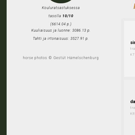
Kouluratsastuksessa
tasolla
10/10
(6614.04 p.)
Kuuliaisuus ja luonne: 3086.13 p.
Tahti ja irtonaisuus: 3527.91 p.
si
tr
KT
horse photos © Gestüt Hämelschenburg
d
tr
KR