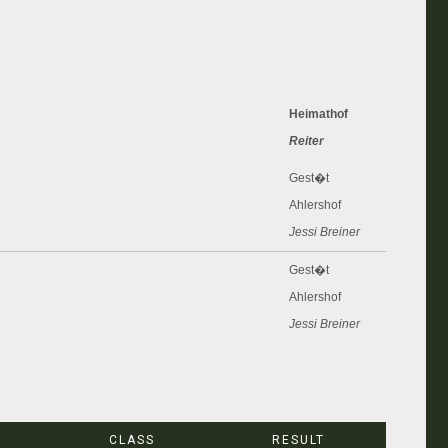
Heimathof
Reiter
Gest�t
Ahlershof
Jessi Breiner
Gest�t
Ahlershof
Jessi Breiner
Gest�t
Ahlershof
Jessi Breiner
CLASS
RESULT