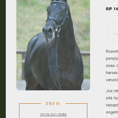
RIP 1
7 +
Rosenh
periyty
osaa ol
harvas
varust
Jos ra
sitä hy
INFO
ratsas
ongelm
VH16-021-0086