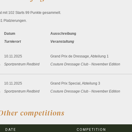
t mit 102 Starts 99 Punkte gesammelt.
31 Platzierungen.
Datum
Ausschreibung
Turnierort
Veranstaltung
10.11.2025
Grand Prix de Dressage, Abteilung 1
Sportzentrum Redbird
Couture Dressage Club - November Edition
%
10.11.2025
Grand Prix Special, Abteilung 3
Sportzentrum Redbird
Couture Dressage Club - November Edition
%
Other competitions
29.04.2025
Grand Prix Special
Gest�t Schwarze Perle
Dressur und Springturnier
DATE
COMPETITION