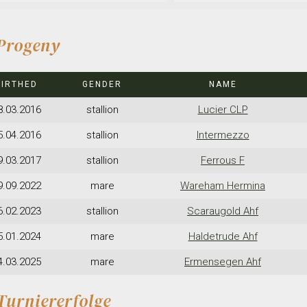
Progeny
BIRTHED
GENDER
NAME
8.03.2016
stallion
Lucier CLP
5.04.2016
stallion
Intermezzo
9.03.2017
stallion
Ferrous F
9.09.2022
mare
Wareham Hermina
6.02.2023
stallion
Scaraugold Ahf
5.01.2024
mare
Haldetrude Ahf
4.03.2025
mare
Ermensegen Ahf
Turniererfolge