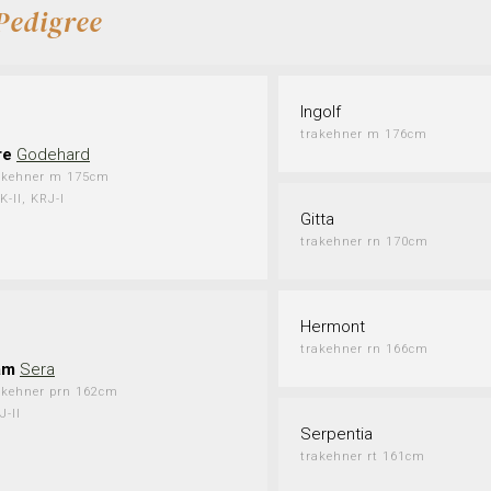
Pedigree
Ingolf
trakehner m 176cm
re
Godehard
akehner m 175cm
K-II, KRJ-I
Gitta
trakehner rn 170cm
Hermont
trakehner rn 166cm
am
Sera
akehner prn 162cm
J-II
Serpentia
trakehner rt 161cm