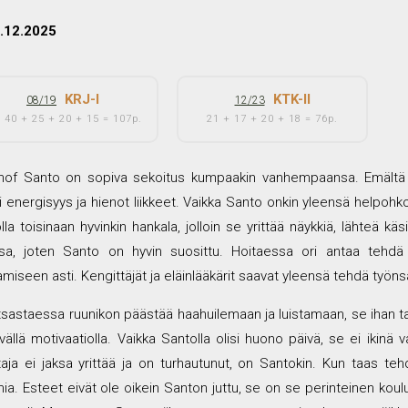
4.12.2025
KRJ-I
KTK-II
08/19
12/23
 40 + 25 + 20 + 15 = 107p.
21 + 17 + 20 + 18 = 76p.
of Santo on sopiva sekoitus kumpaakin vanhempaansa. Emältä or
i energisyys ja hienot liikkeet. Vaikka Santo onkin yleensä helpohko
la toisinaan hyvinkin hankala, jolloin se yrittää näykkiä, lähteä kä
sa, joten Santo on hyvin suosittu. Hoitaessa ori antaa tehdä 
amiseen asti. Kengittäjät ja eläinlääkärit saavat yleensä tehdä työn
tsastaessa ruunikon päästää haahuilemaan ja luistamaan, se ihan ta
vällä motivaatiolla. Vaikka Santolla olisi huono päivä, se ei ikinä 
taja ei jaksa yrittää ja on turhautunut, on Santokin. Kun taas tehd
ia. Esteet eivät ole oikein Santon juttu, se on se perinteinen ko