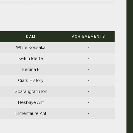
DAM
ACHIEVEMENTS
White Kossaka
-
Ketun Idette
-
Ferana F
-
Ciars History
-
Scaraugräfin Ion
-
Hesbaye Ahf
-
Ermentaufe Ahf
-