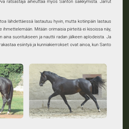
yvä ratsastaja aiheuttaa myös Santon säikkymistä. Jarrut
otoa lähdettäessä lastautuu hyvin, mutta kotiinpäin lastaus
le ihmettelemään. Mitään orimaisia piirteitä ei kisoissa näy,
ein aina suoritukseen ja nauttii radan jälkeen aplodeista. Ja
a rakastaa esiintyä ja kunniakierrokset ovat ainoa, kun Santo